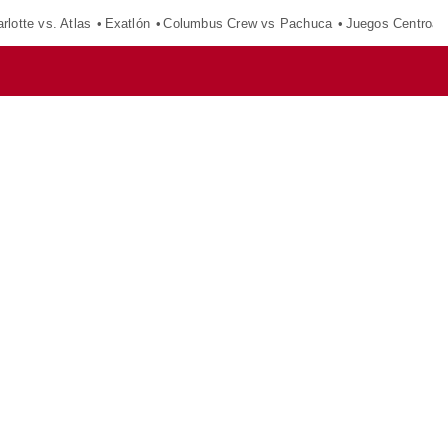
rlotte vs. Atlas
Exatlón
Columbus Crew vs Pachuca
Juegos Centroam