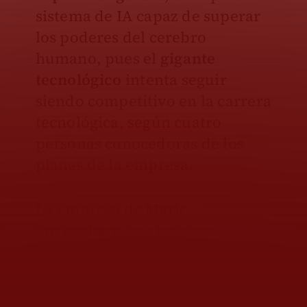
sistema de IA capaz de superar
los poderes del cerebro
humano, pues el
gigante
tecnológico
intenta seguir
siendo competitivo en la carrera
tecnológica, según cuatro
personas conocedoras de los
planes de la empresa.
La empresa de
Mark
Zuckerberg
ha elegido a
Alexandr Wang
, de 28 años,
fundador y director ejecutivo
de la empresa emergente de