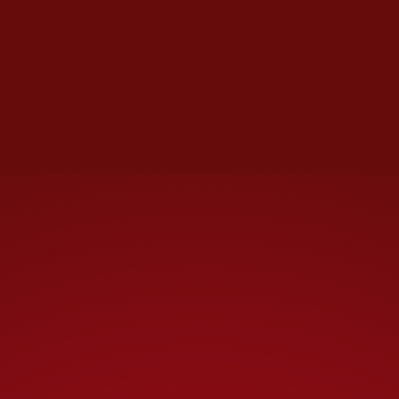
El nuevo laboratorio forma
parte de una reorganización
más amplia de los esfuerzos de
Meta en IA, dijeron las
personas. La empresa,
propietaria de
Facebook,
Instagram y WhatsApp
, se ha
enfrentado recientemente a
luchas internas de gestión en
torno a la tecnología, así como a
la rotación de empleados y a
varios lanzamientos de