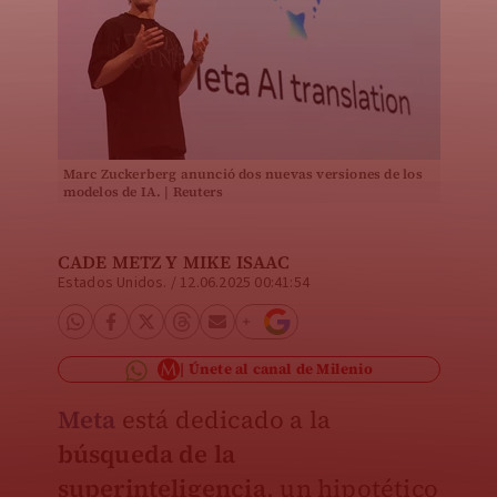
Marc Zuckerberg anunció dos nuevas versiones de los
modelos de IA. | Reuters
CADE METZ Y MIKE ISAAC
Estados Unidos.
/
12.06.2025 00:41:54
Únete al canal de Milenio
Meta
está dedicado a la
búsqueda de la
superinteligencia
, un hipotético