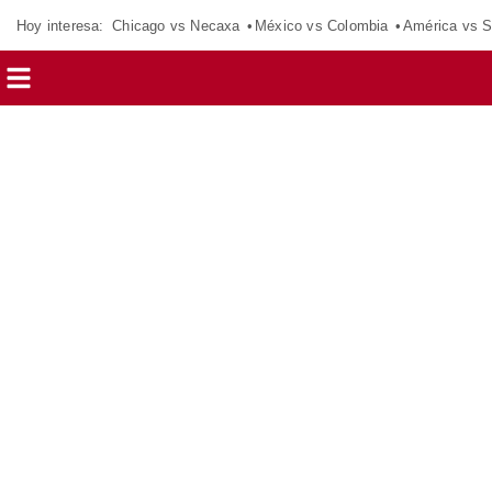
Hoy interesa:
Chicago vs Necaxa
México vs Colombia
América vs S