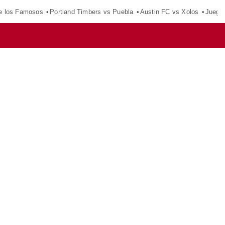
e los Famosos
Portland Timbers vs Puebla
Austin FC vs Xolos
Juego