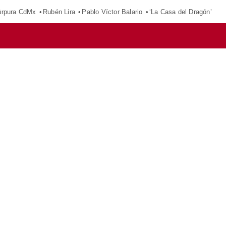
púrpura CdMx
Rubén Lira
Pablo Víctor Balario
‘La Casa del Dragón’