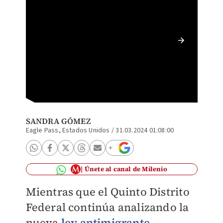
Incerti
Especia
SANDRA GÓMEZ
Eagle Pass, Estados Unidos
/
31.03.2024 01:08:00
Únete al canal de Milenio
Mientras que el Quinto Distrito
Federal continúa analizando la
nueva
ley antimigrante
,