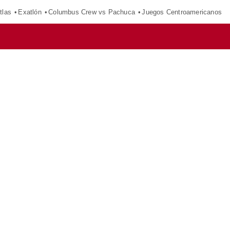
tlas
Exatlón
Columbus Crew vs Pachuca
Juegos Centroamericanos