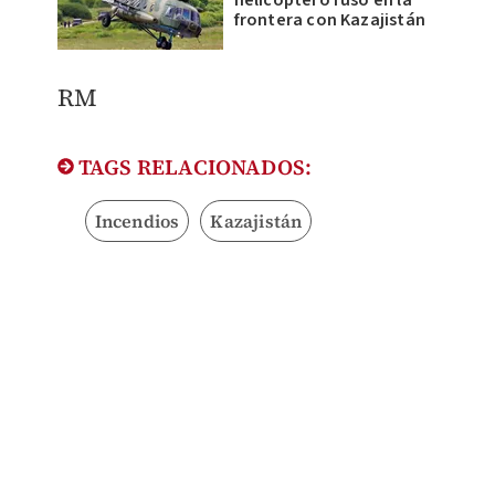
helicóptero ruso en la
frontera con Kazajistán
RM
TAGS RELACIONADOS:
Incendios
Kazajistán