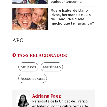
padecer leucemia
Muere Isabel de Llano
Rivas, hermana de Luis
de Llano: "Me duele
mucho que te hayas ido"
APC
TAGS RELACIONADOS:
Mujeres
asesinato
Acoso sexual
Adriana Paez
Periodista de la Unidad de Tráfico
en Milenio, donde cubre temas de