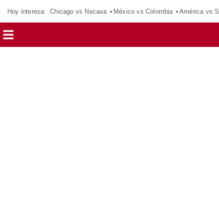
Hoy interesa:
Chicago vs Necaxa
México vs Colombia
América vs S