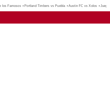
e los Famosos
Portland Timbers vs Puebla
Austin FC vs Xolos
Juego