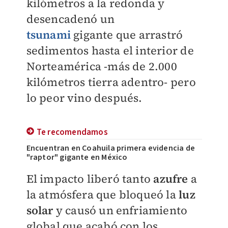
kilómetros a la redonda y
desencadenó un
tsunami
gigante que arrastró
sedimentos hasta el interior de
Norteamérica
-más de 2.000
kilómetros tierra adentro- pero
lo peor vino después.
Te recomendamos
Encuentran en Coahuila primera evidencia de
"raptor" gigante en México
El impacto liberó tanto
azufre
a
la atmósfera que bloqueó la
luz
solar
y causó un enfriamiento
global que
acabó con los