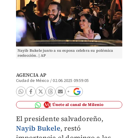
Nayib Bukele junto a su esposa celebra su polémica
reelección. | AP
AGENCIA AP
Ciudad de México
/
02.06.2025 09:59:05
Únete al canal de Milenio
El presidente salvadoreño,
Nayib Bukele
, restó
importancia el domingo a las