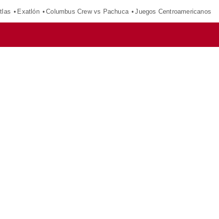
tlas
Exatlón
Columbus Crew vs Pachuca
Juegos Centroamericanos