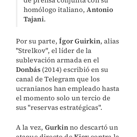
de prensa conjunta con su
homólogo italiano,
Antonio
Tajani
.
Por su parte,
Ígor Guirkin
, alias
"Strelkov", el líder de la
sublevación armada en el
Donbás
(2014) escribió en su
canal de Telegram que los
ucranianos han empleado hasta
el momento solo un tercio de
sus "reservas estratégicas".
A la vez,
Gurkin
no descartó un
ataque directo de
Kiev
contra la