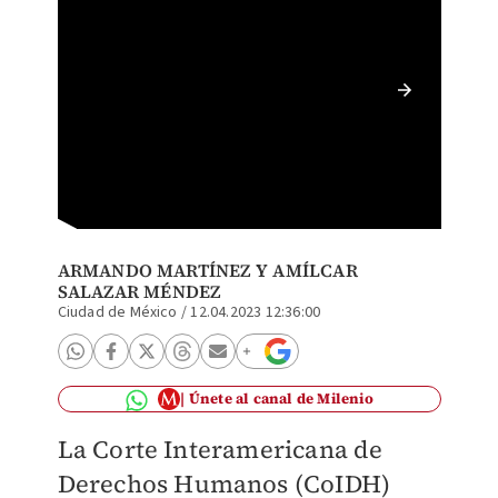
La sent
Derecho
https:/
ARMANDO MARTÍNEZ
Y
AMÍLCAR
SALAZAR MÉNDEZ
Ciudad de México
/
12.04.2023 12:36:00
Únete al canal de Milenio
La Corte Interamericana de
Derechos Humanos (CoIDH)