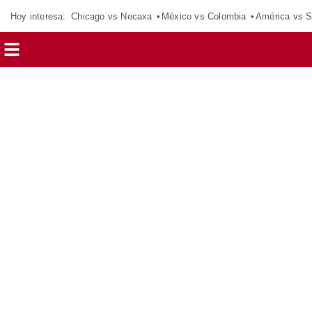
Hoy interesa:
Chicago vs Necaxa
México vs Colombia
América vs S