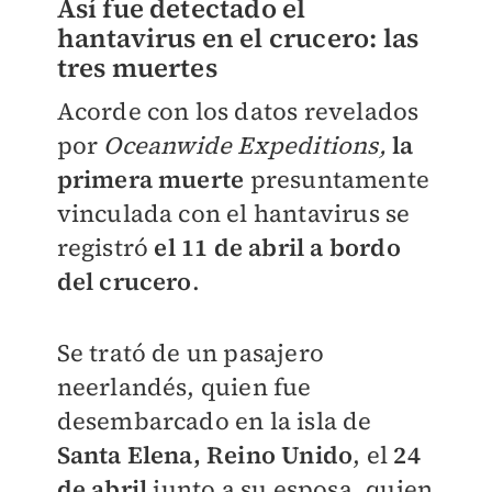
Así fue detectado el
hantavirus en el crucero: las
tres muertes
Acorde con los datos revelados
por
Oceanwide Expeditions,
la
primera muerte
presuntamente
vinculada con el hantavirus se
registró
el 11 de abril a bordo
del crucero
.
Se trató de un pasajero
neerlandés, quien fue
desembarcado en la isla de
Santa Elena, Reino Unido
, el
24
de abril
junto a su esposa, quien