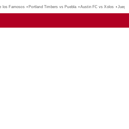
e los Famosos
Portland Timbers vs Puebla
Austin FC vs Xolos
Juego