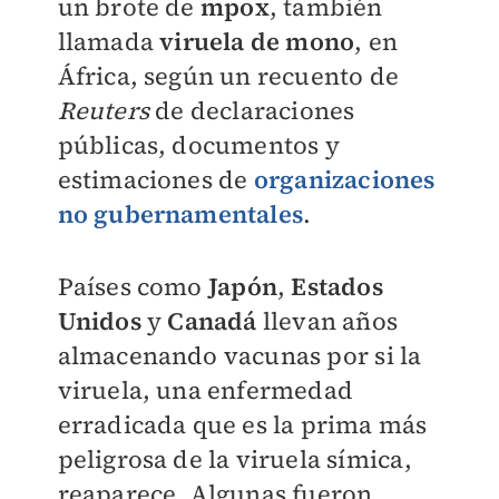
un brote de
mpox
, también
llamada
viruela de mono
, en
África, según un recuento de
Reuters
de declaraciones
públicas, documentos y
estimaciones de
organizaciones
no gubernamentales
.
Países como
Japón
,
Estados
Unidos
y
Canadá
llevan años
almacenando vacunas por si la
viruela, una enfermedad
erradicada que es la prima más
peligrosa de la viruela símica,
reaparece. Algunas fueron