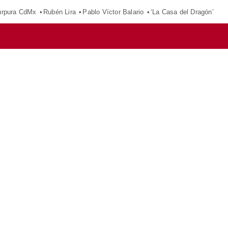
púrpura CdMx
Rubén Lira
Pablo Víctor Balario
‘La Casa del Dragón’