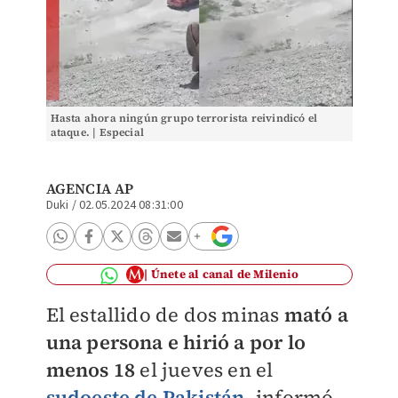
Hasta ahora ningún grupo terrorista reivindicó el
ataque. | Especial
AGENCIA AP
Duki
/
02.05.2024 08:31:00
Únete al canal de Milenio
El estallido de dos minas
mató a
una persona e hirió a por lo
menos 18
el jueves en el
sudoeste de Pakistán
, informó