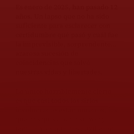
Es enero de 2025,
han pasado 12
años
. Un lapso que no ha sido
suficiente para esclarecer con
certidumbre qué pasó y cuál fue
la imprevisible, sorprendente…
azarosa sucesión de
coincidencias que salvó
nuestras vidas y libertades.
Lo único horriblemente cierto
es que
casi todos los sirios
involucrados están muertos
, los
que nos quisieron lastimar y
también los que nos auxiliaron.