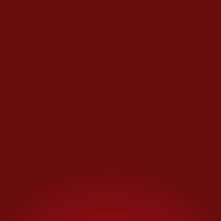
anunciaron que ahí donde
hubiera un francés, irían a
cobrar venganza.
Camille Courcy
confiaba en que
su origen parcialmente
marroquí, su brillante piel
tostada y el adecuado uso del
hiyab la ayudarían a pasar
desapercibida en Siria. Pese a
ello, los secuestradores habían
sido informados de que alguien
de Francia trabajaba con
nuestro grupo y era el objetivo