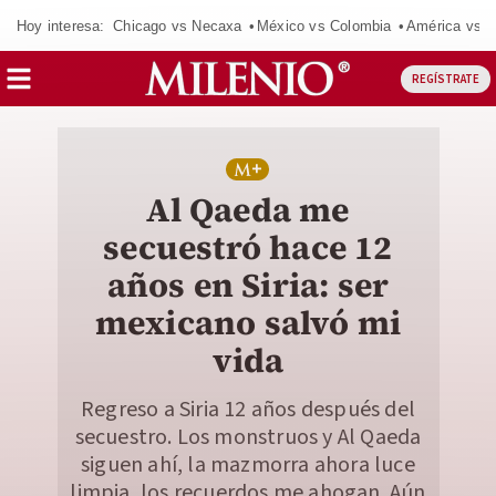
Hoy interesa:
Chicago vs Necaxa
México vs Colombia
América vs S
REGÍSTRATE
Al Qaeda me
secuestró hace 12
años en Siria: ser
mexicano salvó mi
vida
Regreso a Siria 12 años después del
secuestro. Los monstruos y Al Qaeda
siguen ahí, la mazmorra ahora luce
limpia, los recuerdos me ahogan. Aún