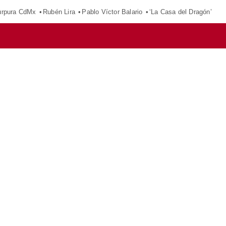
púrpura CdMx
Rubén Lira
Pablo Víctor Balario
‘La Casa del Dragón’