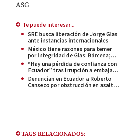
ASG
Te puede interesar...
SRE busca liberación de Jorge Glas
ante instancias internacionales
México tiene razones para temer
por integridad de Glas: Bárcena;
"Ecuador pudo mostrar
“Hay una pérdida de confianza con
inconformidad antes"
Ecuador” tras irrupción a embajada
mexicana: SRE
Denuncian en Ecuador a Roberto
Canseco por obstrucción en asalto
a embajada de México
TAGS RELACIONADOS: