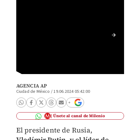
El presi
Corea d
AGENCIA AP
Ciudad de México
/
19.06.2024 05:42:00
Únete al canal de Milenio
El presidente de Rusia,
Vladímir Putin, y el líder de