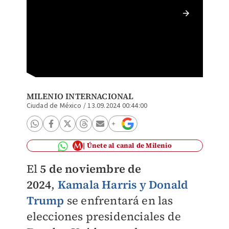
¿Qué es
funcion
MILENIO INTERNACIONAL
Ciudad de México
/
13.09.2024 00:44:00
Únete al canal de Milenio
El
5 de noviembre de
2024
,
Kamala Harris y Donald
Trump
se enfrentará en las
elecciones presidenciales de