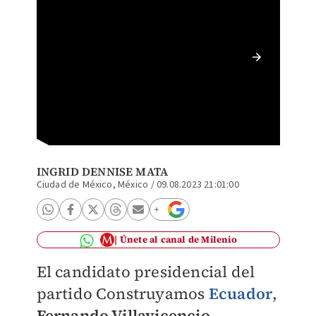
Fernand
Ecuador
(Ilustr
INGRID DENNISE MATA
Ciudad de México, México
/
09.08.2023 21:01:00
Únete al canal de Milenio
El candidato presidencial del
partido Construyamos
Ecuador
,
Fernando Villavicencio