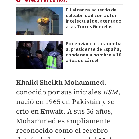
Te recomendamos:
EU alcanza acuerdo de
culpabilidad con autor
intelectual del atentado
a las Torres Gemelas
Por enviar cartas bomba
al presidente de España,
condenan a hombre a 18
años de cárcel
Khalid Sheikh Mohammed
,
conocido por sus iniciales
KSM
,
nació en 1965 en Pakistán y se
crio en
Kuwait
. A sus 56 años,
Mohammed es ampliamente
reconocido como el cerebro