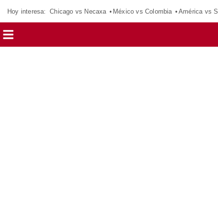
Hoy interesa:
Chicago vs Necaxa
México vs Colombia
América vs S