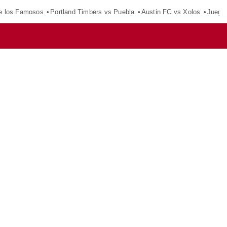
e los Famosos
Portland Timbers vs Puebla
Austin FC vs Xolos
Juego