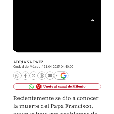
Quiénes
convert
ADRIANA PAEZ
Ciudad de México
/
21.04.2025 04:40:00
Únete al canal de Milenio
Recientemente se dio a conocer
la muerte del Papa Francisco,
quien estuvo con problemas de