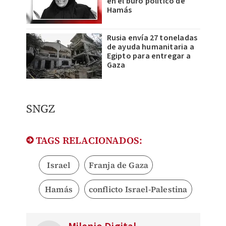
en el buró político de
Hamás
Rusia envía 27 toneladas
de ayuda humanitaria a
Egipto para entregar a
Gaza
SNGZ
TAGS RELACIONADOS:
Israel
Franja de Gaza
Hamás
conflicto Israel-Palestina