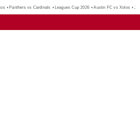
tos
Panthers vs Cardinals
Leagues Cup 2026
Austin FC vs Xolos
Ju