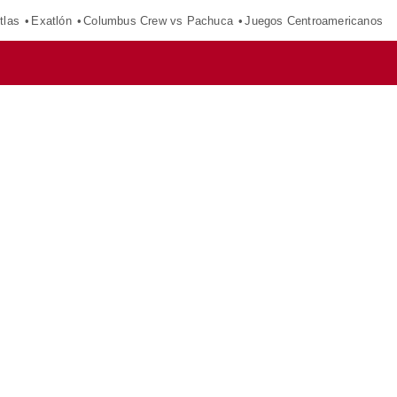
tlas
Exatlón
Columbus Crew vs Pachuca
Juegos Centroamericanos