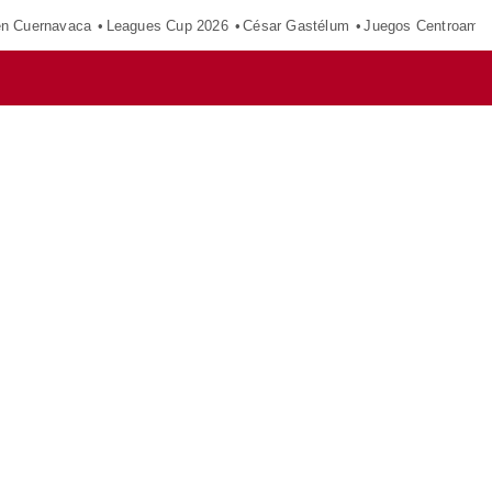
en Cuernavaca
Leagues Cup 2026
César Gastélum
Juegos Centroamer