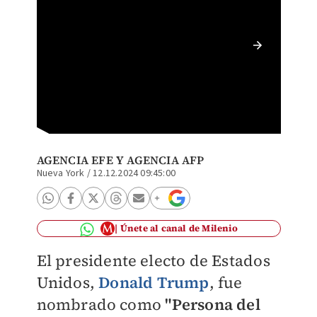
Trump "
portada
AGENCIA EFE
Y AGENCIA AFP
Nueva York
/
12.12.2024 09:45:00
Únete al canal de Milenio
El presidente electo de Estados
Unidos,
Donald Trump
, fue
nombrado como
"Persona del