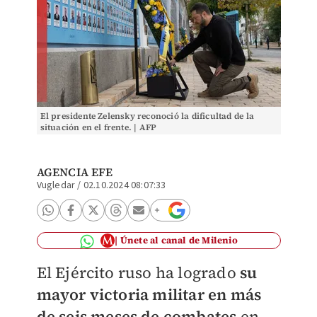
El presidente Zelensky reconoció la dificultad de la
situación en el frente. | AFP
AGENCIA EFE
Vugledar
/
02.10.2024 08:07:33
Únete al canal de Milenio
El Ejército ruso ha logrado
su
mayor victoria militar en más
de seis meses de combates
en