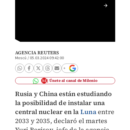
La ener
proyect
AGENCIA REUTERS
Moscú
/
05.03.2024 09:42:00
Únete al canal de Milenio
Rusia y China están estudiando
la posibilidad de instalar una
central nuclear en la
Luna
entre
2033 y 2035, declaró el martes
Yuri Borisov, jefe de la agencia