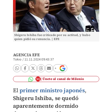
Shigeru Ishiba fue criticado por su actitud, y hubo
quien pidió su renuncia. | EFE
AGENCIA EFE
Tokio
/
11.11.2024 09:43:37
Únete al canal de Milenio
El
primer ministro japonés
,
Shigeru Ishiba, se quedó
aparentemente dormido