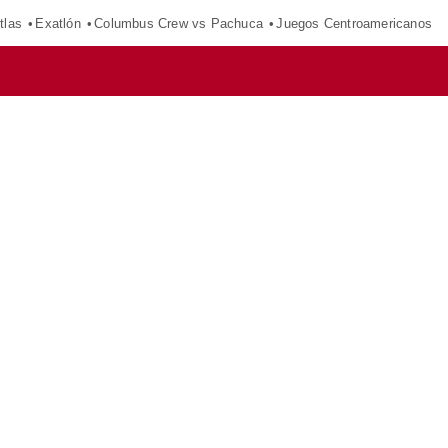
tlas
Exatlón
Columbus Crew vs Pachuca
Juegos Centroamericanos