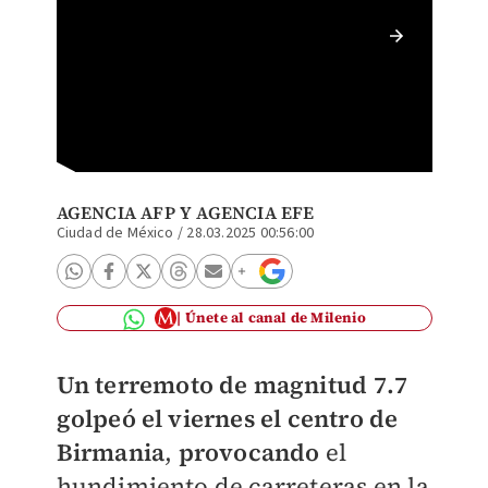
El sism
en Tail
AGENCIA AFP Y
AGENCIA EFE
Ciudad de México
/
28.03.2025 00:56:00
Únete al canal de Milenio
Un terremoto de magnitud 7.7
golpeó el viernes el centro de
Birmania
,
provocando
el
hundimiento de carreteras en la