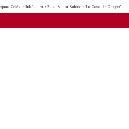
púrpura CdMx
Rubén Lira
Pablo Víctor Balario
‘La Casa del Dragón’