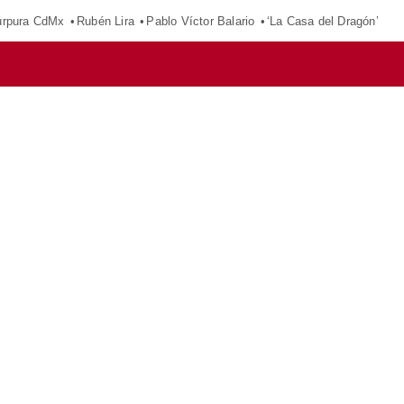
púrpura CdMx
Rubén Lira
Pablo Víctor Balario
‘La Casa del Dragón’