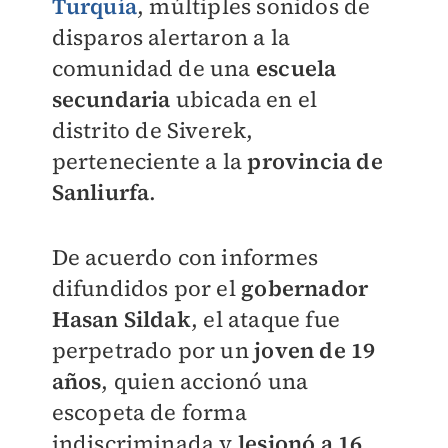
Turquía
, múltiples sonidos de
disparos alertaron a la
comunidad de una
escuela
secundaria
ubicada en el
distrito de Siverek,
perteneciente a la
provincia de
Sanliurfa
.
De acuerdo con informes
difundidos por el
gobernador
Hasan Sildak
, el ataque fue
perpetrado por un
joven de 19
años
, quien accionó una
escopeta de forma
indiscriminada y
lesionó a 16