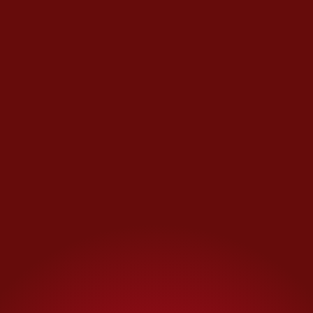
la ciudad.
Enfurecidos por el trato dado a
la
estatua de Colón, Corritone y
otros miembros de la
Asociación Cultural
Italoestadunidense
de Virginia
se propusieron encontrarle un
nuevo hogar.
“Daba a los inmigrantes
italianos un sentimiento de
orgullo porque se nos
menospreciaba mucho