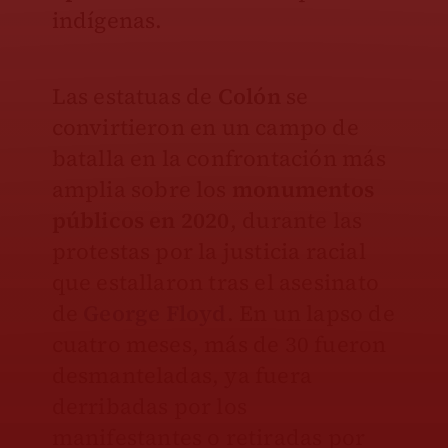
indígenas.
Las estatuas de
Colón
se
convirtieron en un campo de
batalla en la confrontación más
amplia sobre los
monumentos
públicos en 2020
, durante las
protestas por la justicia racial
que estallaron tras el asesinato
de
George Floyd
. En un lapso de
cuatro meses, más de 30 fueron
desmanteladas, ya fuera
derribadas por los
manifestantes o retiradas por