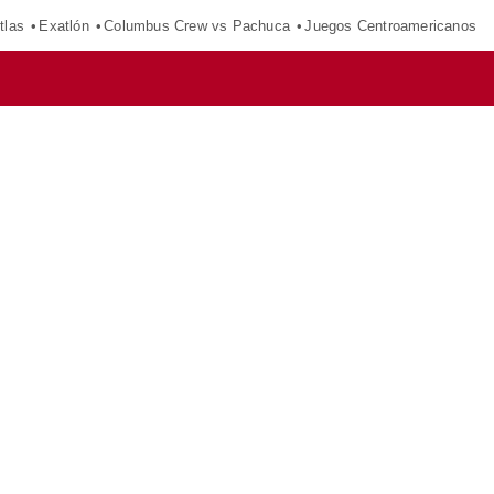
tlas
Exatlón
Columbus Crew vs Pachuca
Juegos Centroamericanos