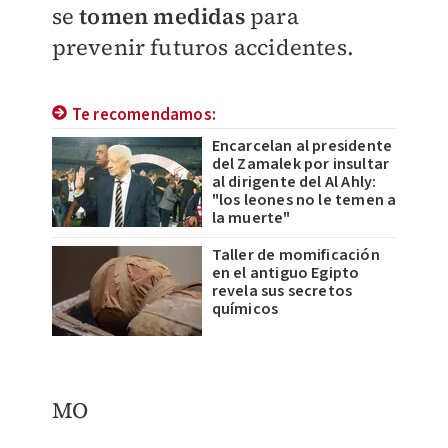
se
tomen medidas
para
prevenir futuros accidentes.
Te recomendamos:
Encarcelan al presidente
del Zamalek por insultar
al dirigente del Al Ahly:
"los leones no le temen a
la muerte"
Taller de momificación
en el antiguo Egipto
revela sus secretos
químicos
MO