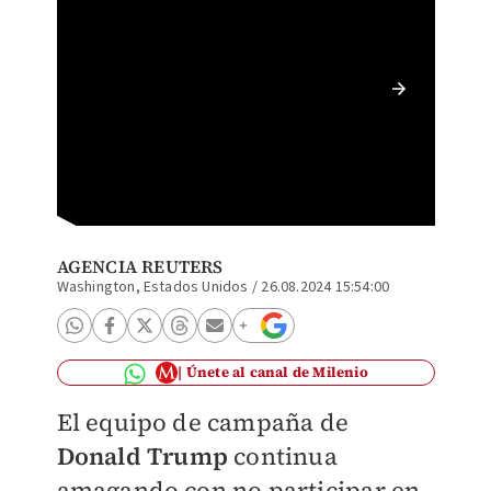
Éste es
present
AGENCIA REUTERS
Washington, Estados Unidos
/
26.08.2024 15:54:00
Únete al canal de Milenio
El equipo de campaña de
Donald Trump
continua
amagando con no participar en