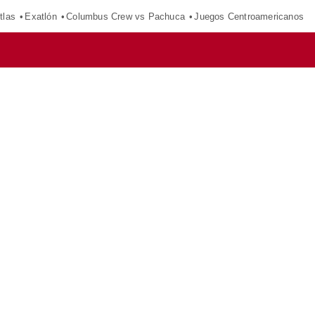
tlas
Exatlón
Columbus Crew vs Pachuca
Juegos Centroamericanos