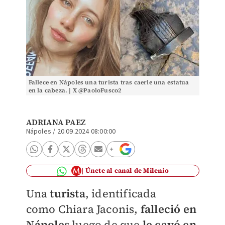
Fallece en Nápoles una turista tras caerle una estatua
en la cabeza. | X @PaoloFusco2
ADRIANA PAEZ
Nápoles
/
20.09.2024 08:00:00
Únete al canal de Milenio
Una
turista
, identificada
como
Chiara Jaconis,
falleció en
Nápoles
luego de que
le cayó en