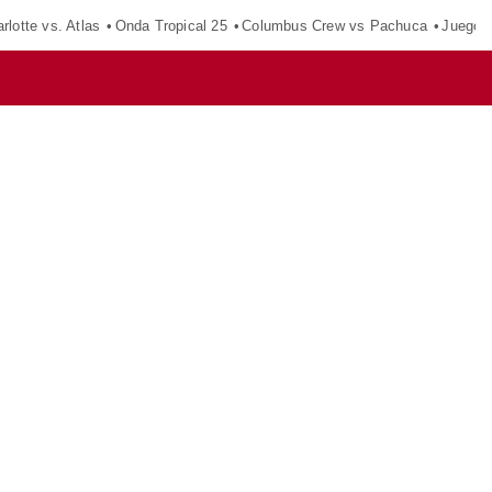
rlotte vs. Atlas
Onda Tropical 25
Columbus Crew vs Pachuca
Juegos