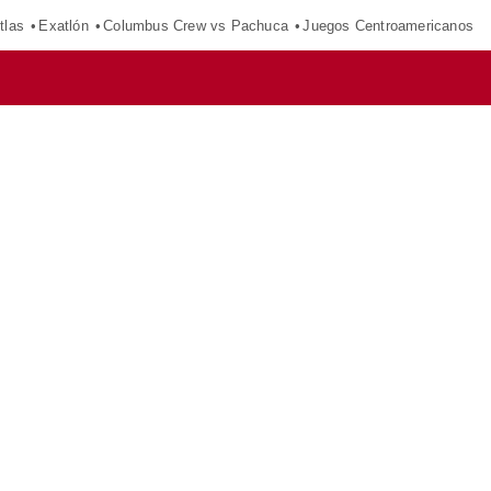
tlas
Exatlón
Columbus Crew vs Pachuca
Juegos Centroamericanos