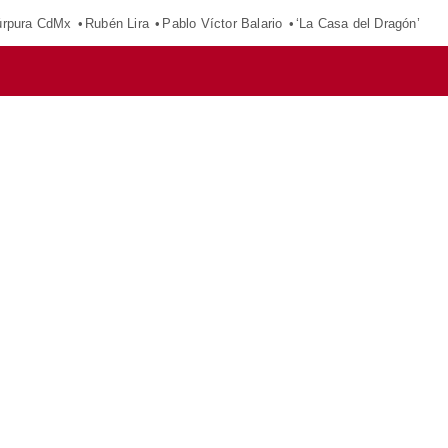
púrpura CdMx
Rubén Lira
Pablo Víctor Balario
‘La Casa del Dragón’