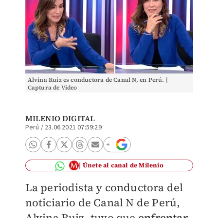
Alvina Ruiz es conductora de Canal N, en Perú. |
Captura de Video
MILENIO DIGITAL
Perú
/
23.06.2021 07:59:29
Únete al canal de Milenio
La periodista y conductora del
noticiario de Canal N de Perú,
Alvina Ruiz, tuvo que
enfrentar