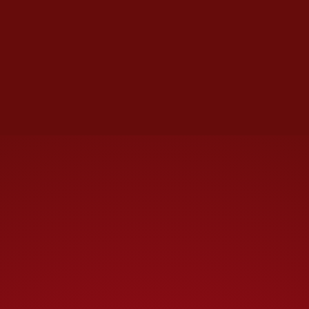
singulares, tanto en Brasil como
en el extranjero, de una oleada
de jóvenes artistas brasileños
negros que están encontrando
nuevos lenguajes para explorar
sus historias y conectar con el
mundo.