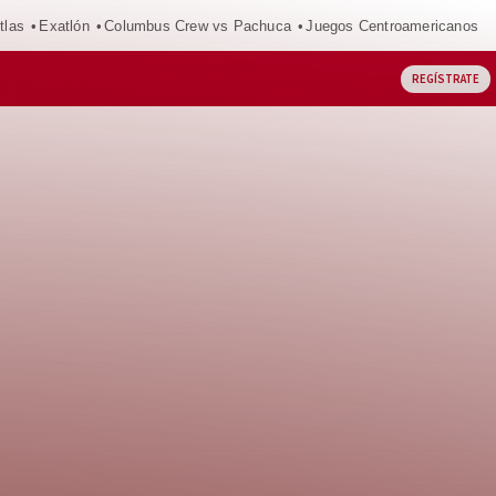
tlas
Exatlón
Columbus Crew vs Pachuca
Juegos Centroamericanos
REGÍSTRATE