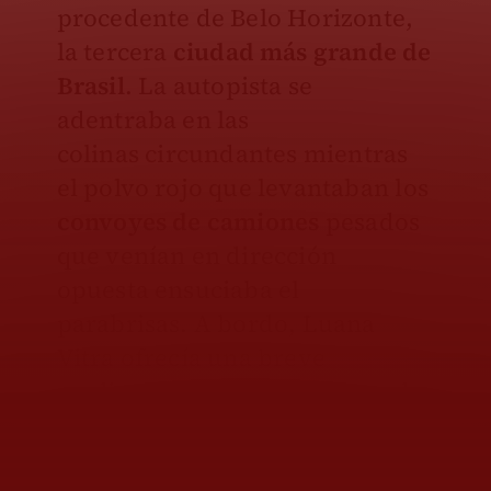
procedente de Belo Horizonte,
la tercera
ciudad más grande de
Brasil
. La autopista se
adentraba en las
colinas
circundantes mientras
el polvo rojo que levantaban los
convoyes de camiones
pesados
que venían en dirección
opuesta ensuciaba el
parabrisas. A bordo, Luana
Vitra ofrecía una breve
explicación sobre la tierra y el
temperamento local.