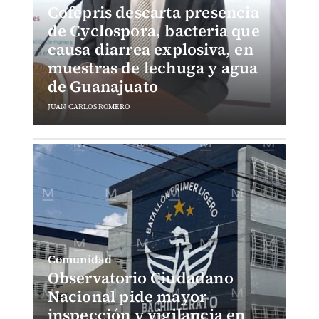
Cofepris descarta presencia
de Cyclospora, bacteria que
causa diarrea explosiva, en
muestras de lechuga y agua
de Guanajuato
JUAN CARLOS ROMERO
Comunidad
Observatorio Ciudadano
Nacional pide mayor
inspección y vigilancia en