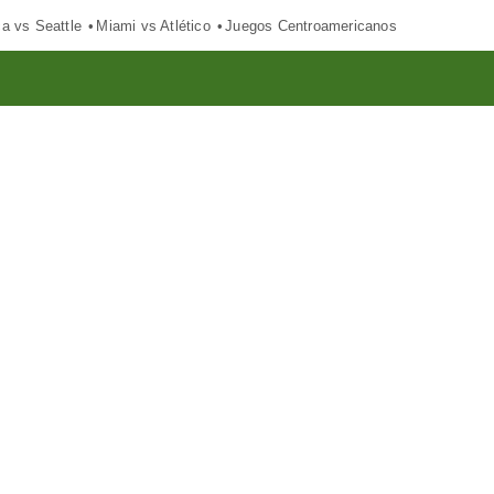
ca vs Seattle
Miami vs Atlético
Juegos Centroamericanos