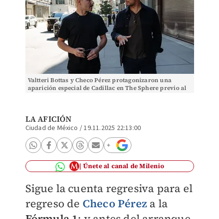
Valtteri Bottas y Checo Pérez protagonizaron una
aparición especial de Cadillac en The Sphere previo al
GP de Las Vegas (X: @Cadillac_F1)
LA AFICIÓN
Ciudad de México
/
19.11.2025 22:13:00
Únete al canal de Milenio
Sigue la cuenta regresiva para el
regreso de
Checo Pérez
a la
Fórmula 1
; y antes del arranque