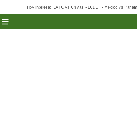
Hoy interesa:
LAFC vs Chivas
LCDLF
México vs Pana