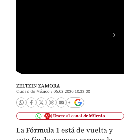
¿Dónde 
Austral
ZELTZIN ZAMORA
Ciudad de México
/
05.03.2026 10:32:00
Únete al canal de Milenio
La
Fórmula 1
está de vuelta y
este fin de semana arranca la