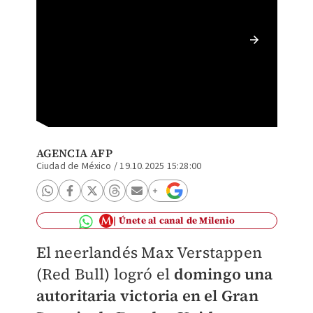
Max Ver
Unidos 
AGENCIA AFP
Ciudad de México
/
19.10.2025 15:28:00
Únete al canal de Milenio
El neerlandés Max Verstappen
(Red Bull) logró el
domingo una
autoritaria victoria en el Gran